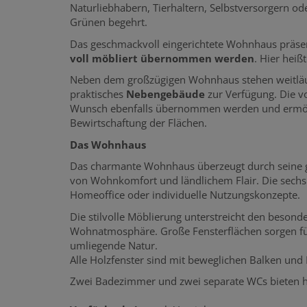
Naturliebhabern, Tierhaltern, Selbstversorgern
Grünen begehrt.
Das geschmackvoll eingerichtete Wohnhaus präsen
voll möbliert übernommen werden
. Hier heiß
Neben dem großzügigen Wohnhaus stehen weitlä
praktisches
Nebengebäude
zur Verfügung. Die v
Wunsch ebenfalls übernommen werden und ermögli
Bewirtschaftung der Flächen.
Das Wohnhaus
Das charmante Wohnhaus überzeugt durch seine 
von Wohnkomfort und ländlichem Flair. Die sechs 
Homeoffice oder individuelle Nutzungskonzepte.
Die stilvolle Möblierung unterstreicht den besond
Wohnatmosphäre. Große Fensterflächen sorgen für
umliegende Natur.
Alle Holzfenster sind mit beweglichen Balken und I
Zwei Badezimmer und zwei separate WCs bieten 