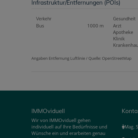
Infrastruktur/Entfernungen (POIs)
Verkehr
Gesundheit
Bus
1000 m
Arzt
Apotheke
Klinik
Krankenha
Angaben Entfernung Luftlinie / Quelle: OpenStreetMap
IMMOviduell
Konta
Wir von IMMOviduell gehen
individuell auf Ihre Bedürfnisse und
Mag. S
Wünsche ein und erarbeiten genau