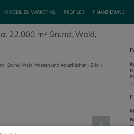
IMMOBILIEN MARKETING
PROFILER
FINANZIERUNG
ca. 22.000 m² Grund, Wald,
E
K
F
Z
P
K
B
S