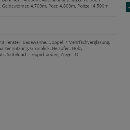
 Geldautomat: 4.700m, Post: 4.800m, Polizei: 4.500m
it Fenster
Badewanne
Doppel- / Mehrfachverglasung
Gartennutzung
Grünblick
Heizofen
Holz
atz
Satteldach
Teppichboden
Ziegel
Öl