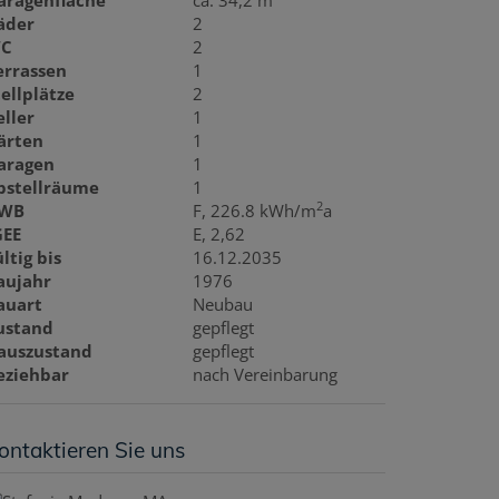
aragenfläche
ca. 34,2 m
äder
2
C
2
errassen
1
tellplätze
2
eller
1
ärten
1
aragen
1
bstellräume
1
2
WB
F, 226.8 kWh/m
a
GEE
E, 2,62
ltig bis
16.12.2035
aujahr
1976
auart
Neubau
ustand
gepflegt
auszustand
gepflegt
eziehbar
nach Vereinbarung
ontaktieren Sie uns