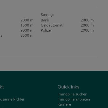
Sonstige
2000 m
Bank
2000 m
1500 m
Geldautomat
2000 m
9000 m
Polizei
2000 m
us
8500 m
kt
Quicklinks
Immobilie suchen
usanne Pichler
Immobilie anbieten
Karriere