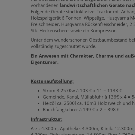
vorhandenen
landwirtschaftlichen Geräte na
Folgende Geräte sind inklusive: Traktor mit Anhänge
Holzspaltgerät 6 Tonnen, Wippsäge, Husqvarna Mo
Freischneider, Husqvarna Rückenfreischneider, 2
Stk. Heckenschere sowie ein Kompressor.
Unter dem wunderschönen Obstbaumbestand befind
vollständig zugeschüttet wurde.
Ein Anwesen mit Charakter, Charme und auße
Eigentümer.
Kostenaufstellung:
Strom 3.257Kw à 103 € x 11 = 1133 €
Gemeinde, Kanal, Müllabfuhr à 136€ x 4 = 5
Heizöl ca. 2500l ca. 10m3 Holz (weich und h
Rauchfangkehrer à 199 € x 2 = 398 €
Infrastruktur:
Arzt: 4.300m, Apotheke: 4.300m, Klinik: 12.300m
4.700m, Einkaufszentrum: 14.500m, Bus: 1.760m