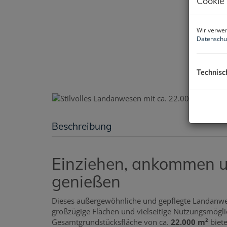
Cookie
Wir verwen
Datenschu
Technisc
Beschreibung
Einziehen, ankommen 
genießen
Dieses außergewöhnliche und gepflegte Landanwes
großzügige Flächen und vielseitige Nutzungsmöglich
Gesamtgrundstücksfläche von ca.
22.000 m²
biete