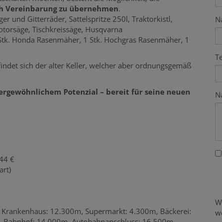
ch Vereinbarung zu übernehmen
.
r und Gitterräder, Sattelspritze 250l, Traktorkistl,
N
torsäge, Tischkreissäge, Husqvarna
 Stk. Honda Rasenmäher, 1 Stk. Hochgras Rasenmäher, 1
T
et sich der alter Keller, welcher aber ordnungsgemäß
rgewöhnlichem Potenzial – bereit für seine neuen
N
44 €
art)
W
, Krankenhaus: 12.300m, Supermarkt: 4.300m, Bäckerei:
w
, Bahnhof: 14.000m, Autobahnanschluss: 16.500m,