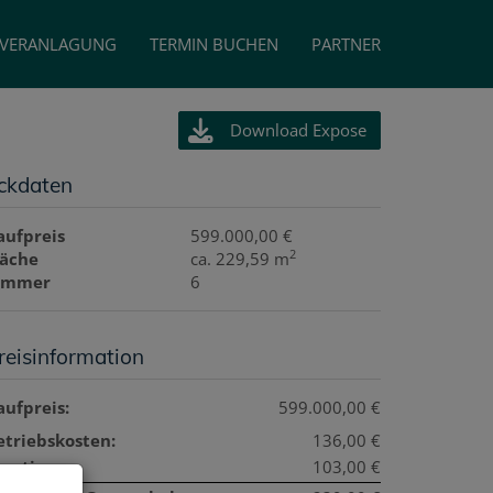
VERANLAGUNG
TERMIN BUCHEN
PARTNER
Download Expose
ckdaten
aufpreis
599.000,00 €
2
läche
ca. 229,59 m
immer
6
reisinformation
aufpreis:
599.000,00 €
etriebskosten:
136,00 €
onstiges:
103,00 €