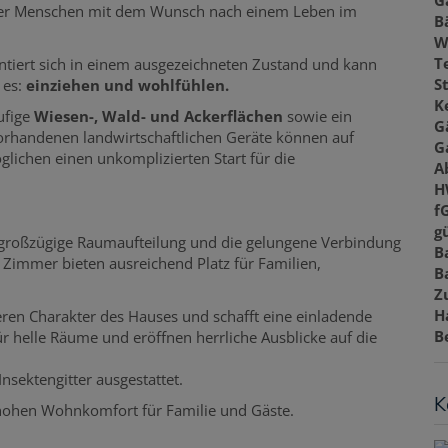
G
 oder Menschen mit dem Wunsch nach einem Leben im
B
W
T
tiert sich in einem ausgezeichneten Zustand und kann
S
t es:
einziehen und wohlfühlen.
K
ufige
Wiesen-, Wald- und Ackerflächen
sowie ein
G
orhandenen landwirtschaftlichen Geräte können auf
G
chen einen unkomplizierten Start für die
A
H
f
gü
großzügige Raumaufteilung und die gelungene Verbindung
B
Zimmer bieten ausreichend Platz für Familien,
B
Z
H
eren Charakter des Hauses und schafft eine einladende
B
 helle Räume und eröffnen herrliche Ausblicke auf die
nsektengitter ausgestattet.
K
hohen Wohnkomfort für Familie und Gäste.