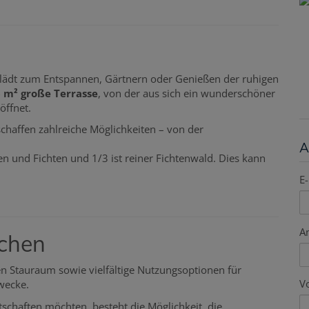
lädt zum Entspannen, Gärtnern oder Genießen der ruhigen
 m² große Terrasse
, von der aus sich ein wunderschöner
öffnet.
chaffen zahlreiche Möglichkeiten – von der
.
A
 und Fichten und 1/3 ist reiner Fichtenwald. Dies kann
E-
A
chen
 Stauraum sowie vielfältige Nutzungsoptionen für
V
wecke.
rtschaften möchten, besteht die Möglichkeit, die