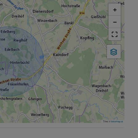
+
−
Tiles ©
basemap.at