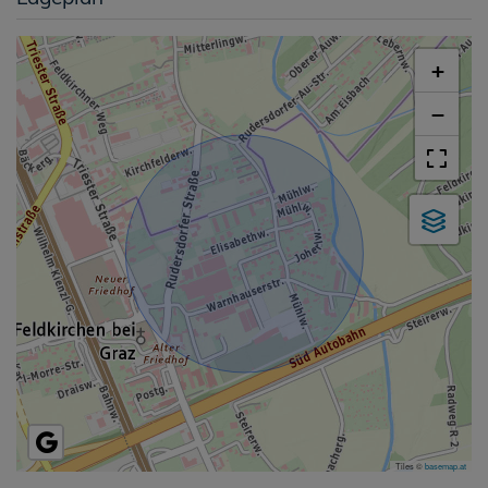
+
−
Tiles ©
basemap.at