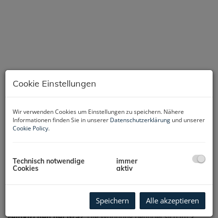
Cookie Einstellungen
Wir verwenden Cookies um Einstellungen zu speichern. Nähere
Informationen finden Sie in unserer
Datenschutzerklärung
und unserer
Cookie Policy
.
Beschreibung
Technisch notwendige
immer
Cookies
aktiv
Helle 3-Zimmer-Wohnung mit Balkon & Grünblick –
Feldkirchen bei Graz
Zum Verkauf steht diese wunderschöne
3-Zimmer-
Speichern
Alle akzeptieren
Wohnung mit 81,46 m² Wohnfläche
in ruhiger Lage in
Feldkirchen bei Graz
. Die Wohnung befindet sich im
2.